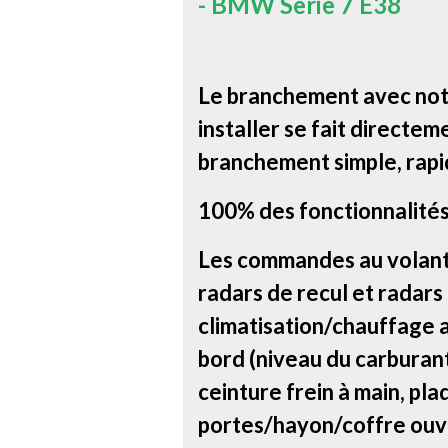
- BMW Serie 7 E38
Le branchement avec notr
installer se fait directem
branchement simple, rapi
100% des fonctionnalités
Les commandes au volant, 
radars de recul et radars
climatisation/chauffage a
bord (niveau du carburant 
ceinture frein à main, pla
portes/hayon/coffre ouve