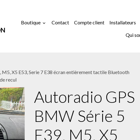
Boutique
Contact
Compte client
Installateurs
ON
Qui s
M5, X5 E53, Serie 7 E38 écran entièrement tactile Bluetooth
de recul
Autoradio GPS
BMW Série 5
E39, M5, X5