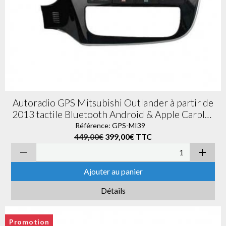
Autoradio GPS Mitsubishi Outlander à partir de
2013 tactile Bluetooth Android & Apple Carplay
+ caméra de recul
Référence: GPS-MI39
449,00€
399,00€
TTC
Ajouter au panier
Détails
Promotion