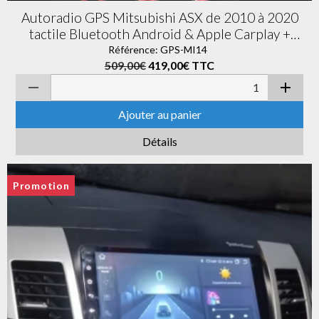
Autoradio GPS Mitsubishi ASX de 2010 à 2020
tactile Bluetooth Android & Apple Carplay +
caméra de recul
Référence: GPS-MI14
509,00€
419,00€
TTC
Ajouter au panier
Détails
Promotion