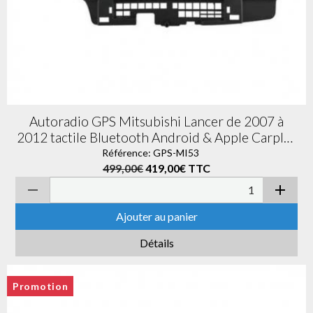
Autoradio GPS Mitsubishi Lancer de 2007 à
2012 tactile Bluetooth Android & Apple Carplay
+ caméra de recul
Référence: GPS-MI53
499,00€
419,00€
TTC
Ajouter au panier
Détails
Promotion