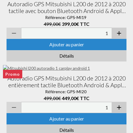
Autoradio GPS Mitsubishi L200 de 2012 à 2020
tactile avec bouton Bluetooth Android & Apple
Carplay + caméra de recul
Référence: GPS-MI19
499,00€
399,00€
TTC
Ajouter au panier
Détails
Promo
Autoradio GPS Mitsubishi L200 de 2012 à 2020
entièrement tactile Bluetooth Android & Apple
Carplay + caméra de recul
Référence: GPS-MI20
499,00€
449,00€
TTC
Ajouter au panier
Détails