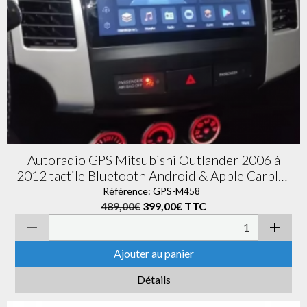
Autoradio GPS Mitsubishi Outlander 2006 à
2012 tactile Bluetooth Android & Apple Carplay
+ caméra de recul
Référence: GPS-M458
489,00€
399,00€
TTC
Ajouter au panier
Détails