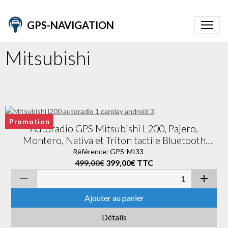
GPS-NAVIGATION
Mitsubishi
Promotion
Autoradio GPS Mitsubishi L200, Pajero,
Montero, Nativa et Triton tactile Bluetooth
Android & Apple Carplay + caméra de recul
Référence: GPS-MI33
499,00€
399,00€
TTC
Ajouter au panier
Détails