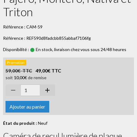
Triton
Référence : CAM-59
Référence : REF590d8fadcbb855abbaf7106fg
Disponibilité :
En stock, livraison chez vous sous 24/48 heures
Promotion
59,00€ TTC
49,00€ TTC
soit
10,00€
de remise
Ajouter au panier
État du produit :
Neuf
Caméra de recul lumière de plaque