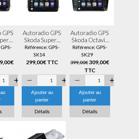
o GPS
Autoradio GPS
Autoradio GPS
uperb
Skoda Superb
Skoda Octavia
Yeti
Octavia Yeti
et Yeti écran
: GPS-
Référence: GPS-
Référence: GPS-
ter
Roomster
tactile avec
8
SK14
SK29
apid
Fabia Rapid
boutons
9,00€
299,00€
TTC
309,00€
399,00€
ctile
écran
classique
TTC
tons
entièrement
Bluetooth
que
tactile
Android &
oth
Bluetooth
Apple Carplay
 au
Ajouter au
Ajouter au
d &
Android &
+ caméra de
r
panier
panier
rplay
Apple Carplay
recul
a de
+ caméra de
s
Détails
Détails
l
recul