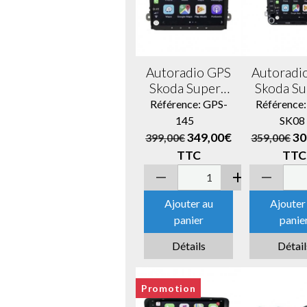
Autoradio GPS
Autoradi
Skoda Superb
Skoda S
Octavia Yeti
Octavia 
Référence: GPS-
Référence
Roomster
Rooms
145
SK0
Fabia Rapid
Fabia R
349,00€
30
399,00€
359,00€
écran
écran ta
TTC
TTC
entièrement
avec bou
tactile
classi
Bluetooth
Blueto
Ajouter au
Ajouter
Android &
Androi
panier
panie
Apple Carplay
Apple Ca
+ caméra de
+ camér
Détails
Détail
recul
recu
Promotion