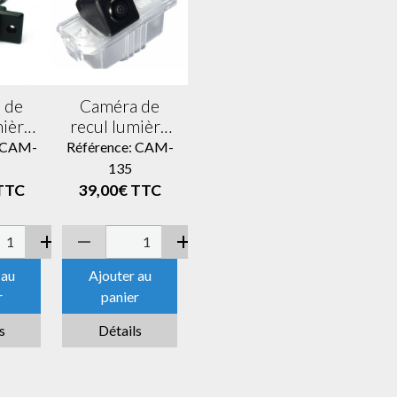
 de
Caméra de
mière
recul lumière
que
de plaque
: CAM-
Référence: CAM-
abia
Skoda Superb
135
TTC
39,00€
TTC
 au
Ajouter au
r
panier
s
Détails