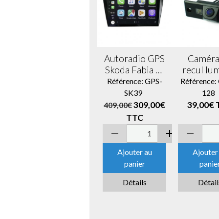
Autoradio GPS
Caméra
Skoda Fabia et
recul lu
Octavia à partir
de pla
Référence: GPS-
Référence
de 2013 écran
Skoda F
SK39
128
entièrement
309,00€
39,00€
409,00€
tactile
TTC
Bluetooth
Android &
Apple Carplay
Ajouter au
Ajouter
+ caméra de
panier
panie
recul
Détails
Détail