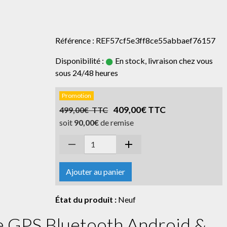
Référence : REF57cf5e3ff8ce55abbaef76157
Disponibilité :
En stock, livraison chez vous
sous 24/48 heures
Promotion
409,00€ TTC
499,00€ TTC
soit
90,00€
de remise
Ajouter au panier
État du produit :
Neuf
le GPS Bluetooth Android &