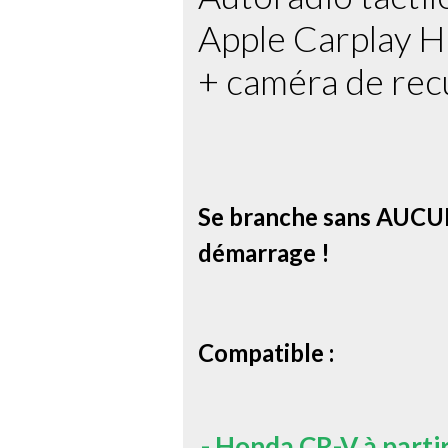
Apple Carplay H
+ caméra de rec
Se branche sans AUCUN
démarrage !
Compatible :
-
Honda CR-V à parti