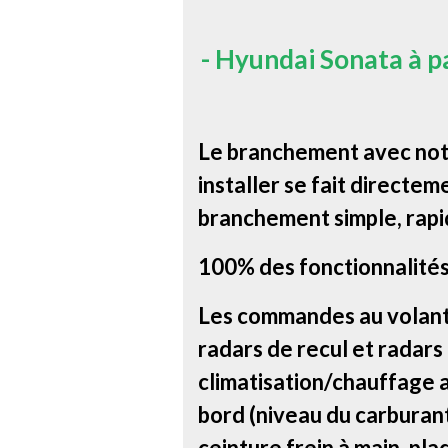
-
Hyundai Sonata à pa
Le branchement avec notr
installer se fait directem
branchement simple, rapi
100% des fonctionnalités
Les commandes au volant, 
radars de recul et radars
climatisation/chauffage a
bord (niveau du carburant 
ceinture frein à main, pla